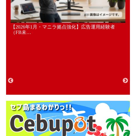
ームで
【2026年1月・マニラ拠点強化】広告運用経験者
【2
（FB未…
採用