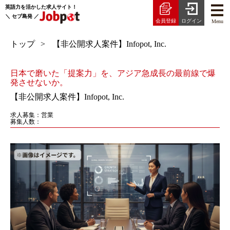
英語力を活かした求人サイト！
＼ セブ島発 ／
会員登録
ログイン
Menu
トップ
【非公開求人案件】Infopot, Inc.
日本で磨いた「提案力」を、アジア急成長の最前線で爆
発させないか。
【非公開求人案件】Infopot, Inc.
求人募集：営業
募集人数：