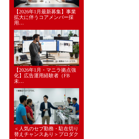
【2026年1月最新募集】事業
拡大に伴うコアメンバー採
用…
【2026年1月・マニラ拠点強
化】広告運用経験者（FB
未…
＜人気のセブ勤務・駐在切り
替えチャンスあり＞プロダク