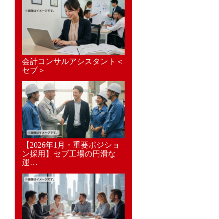
会計コンサルアシスタント＜
セブ＞
【2026年1月・重要ポジショ
ン採用】セブ工場の円滑な
運…