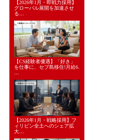
【2026年1月・即戦力採用】
グローバル展開を加速させ
る…
【CS経験者優遇】「好き」
を仕事に、セブ島移住!月給6.
…
【2026年1月・戦略採用】フ
ィリピン全土へのシェア拡
大…