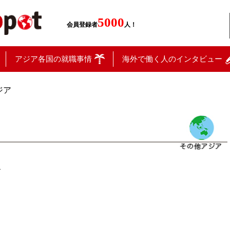
5000
会員登録者
人！
アジア各国の就職事情
海外で働く人のインタビュー
ジア
ん