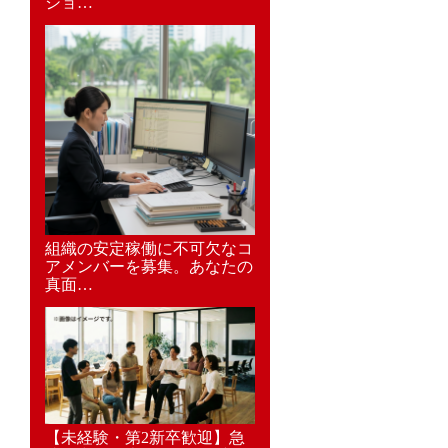
ショ…
組織の安定稼働に不可欠なコ
アメンバーを募集。あなたの
真面…
【未経験・第2新卒歓迎】急